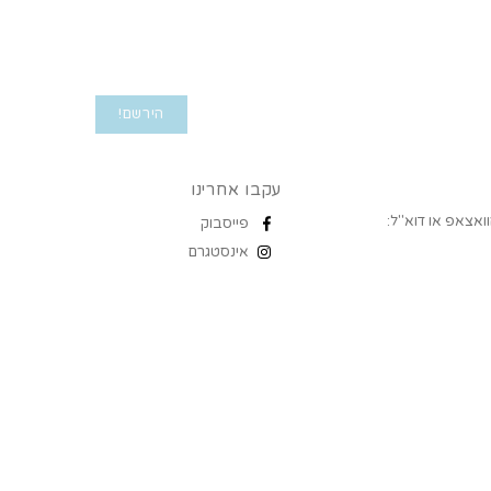
עקבו אחרינו
ואצאפ או דוא"ל:
פייסבוק
אינסטגרם