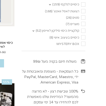
כיסויים לגלקסי (159)
רצועות לאפל וואטץ' (168)
סטים (26)
מוצרים (7)
קולקציית כיסוי סיליקון לאייפון (52)
כיסויים בעיצוב אישי (8)
כיסוי אופנ
MYSTERY BOX
לאייפון 
4.90
משלוח חינם בקניה מעל 99₪
כל העסקאות - מוצפנת ומאובטחת על
ידי PayPal, MasterCard, Maestro,
American Express, Visa.
-55%
100% שביעות רצון - לא מרוצה
מהמוצר? המדיניות שלנו מאפשרת
לכם להחזירו עד 14 ימי עסקים.