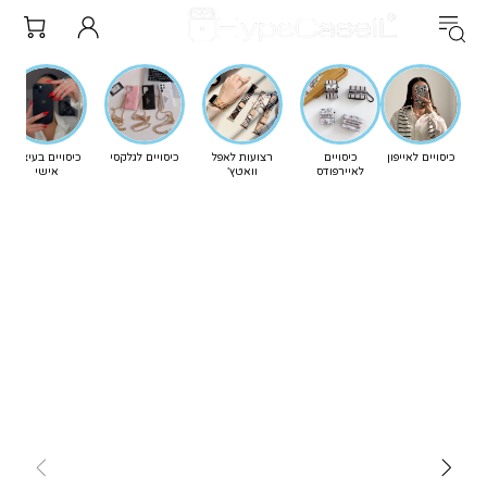
כיסויים לאייפון
כיסויים
רצועות לאפל
כיסויים לגלקסי
כיסויים בעיצוב
לאיירפודס
וואטץ'
אישי