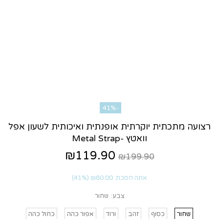
-41%
רצועה מתכתית יוקרתית אופנתית ואיכותית לשעון אפל
וואטץ -Metal Strap
₪119.90
₪199.90
אתה חסכת:
₪80.00
(41%)
צבע:
שחור
שחור
כסוף
זהב
ורוד
אפור כהה
כחול כהה