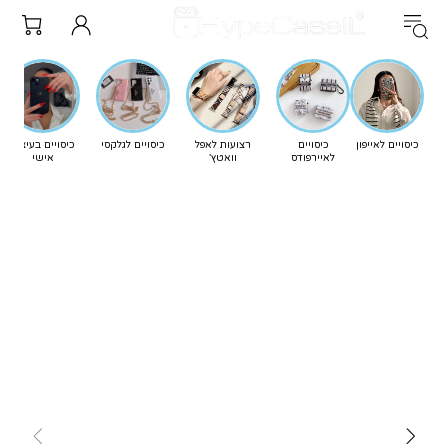
כיסויים לאייפון
כיסויים
רצועות לאפל
כיסויים לגלקסי
כיסויים בעיצוב
לאיירפודס
וואטץ'
אישי