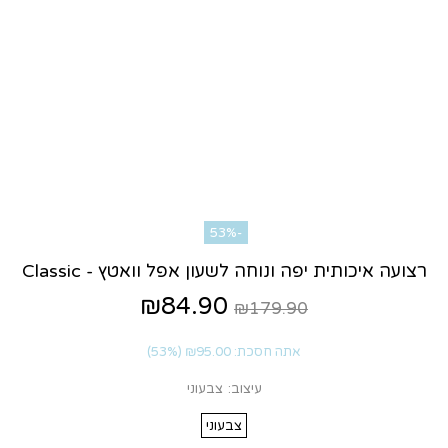
-53%
רצועה איכותית יפה ונוחה לשעון אפל וואטץ - Classic
₪84.90
₪179.90
אתה חסכת:
₪95.00
(53%)
עיצוב:
צבעוני
צבעוני