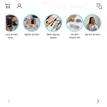
כיסויים לאייפון
כיסויים
רצועות לאפל
כיסויים לגלקסי
כיסויים בעיצוב
לאיירפודס
וואטץ'
אישי