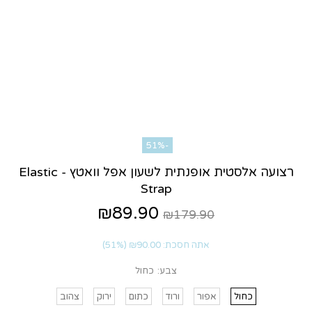
-51%
רצועה אלסטית אופנתית לשעון אפל וואטץ - Elastic
Strap
₪89.90
₪179.90
אתה חסכת:
₪90.00
(51%)
צבע:
כחול
כחול
אפור
ורוד
כתום
ירוק
צהוב