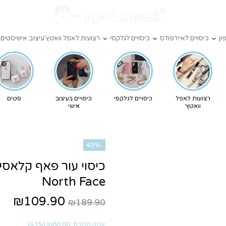
ון
כיסויים לאיירפודס
כיסויים לגלקסי
רצועות לאפל וואטץ'
עיצוב אישי
סטים
X
רצועות לאפל
כיסויים לגלקסי
כיסויים בעיצוב
סטים
וואטץ'
אישי
-43%
North Face
₪109.90
₪189.90
אתה חסכת:
₪80.00
(43%)