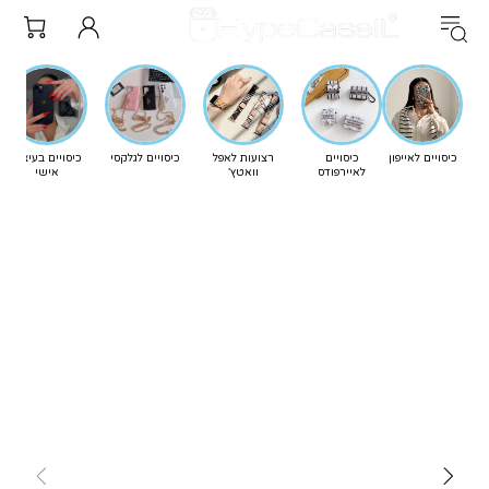
כיסויים לאייפון
כיסויים
רצועות לאפל
כיסויים לגלקסי
כיסויים בעיצוב
לאיירפודס
וואטץ'
אישי