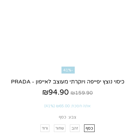
-41%
כיסוי נוצץ יפייפה ויוקרתי מעוצב לאייפון - PRADA
₪94.90
₪159.90
אתה חסכת:
₪65.00
(41%)
צבע:
כסף
כסף
זהב
שחור
ורוד