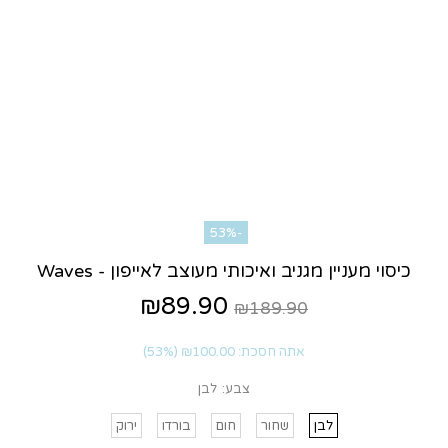
-53%
כיסוי מעניין מגניב ואיכותי מעוצב לאייפון - Waves
₪89.90
₪189.90
אתה חסכת:
₪100.00
(53%)
צבע:
לבן
לבן
שחור
חום
בורדו
ירוק