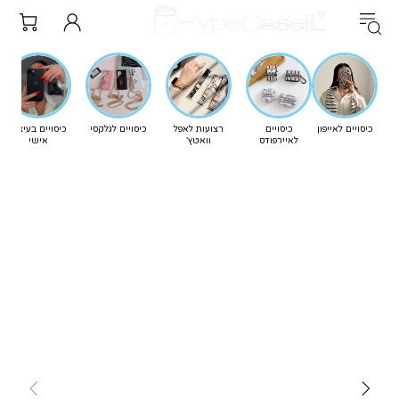
כיסויים לאייפון
כיסויים
רצועות לאפל
כיסויים לגלקסי
כיסויים בעיצוב
לאיירפודס
וואטץ'
אישי