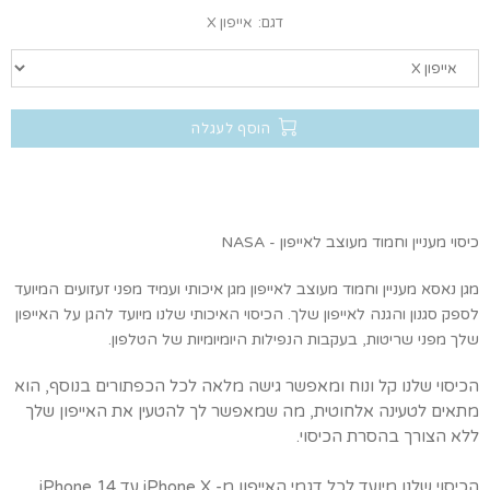
דגם:
אייפון X
הוסף לעגלה
כיסוי מעניין וחמוד מעוצב לאייפון - NASA
מגן נאסא
מעניין וחמוד
מעוצב לאייפון
מגן איכותי ועמיד מפני
זעזועים המיועד
לספק סגנון והגנה לאייפון שלך. הכיסוי האיכותי שלנו מיועד להגן על האייפון
שלך מפני שריטות, בעקבות הנפילות היומיומיות של הטלפון.
הכיסוי שלנו קל ונוח ומאפשר גישה מלאה לכל הכפתורים בנוסף, הוא
מתאים לטעינה אלחוטית, מה שמאפשר לך להטעין את האייפון שלך
ללא הצורך בהסרת הכיסוי.
הכיסוי שלנו מיועד לכל דגמי האייפון מ- iPhone X עד iPhone 14