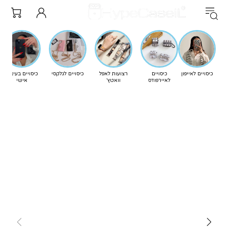
כיסויים לאייפון
כיסויים
רצועות לאפל
כיסויים לגלקסי
כיסויים בעיצוב
לאיירפודס
וואטץ'
אישי