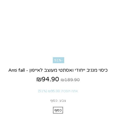
-51%
כיסוי מגניב ייחודי ואסתטי מעוצב לאייפון - Anti fall
₪94.90
₪189.90
אתה חסכת:
₪95.00
(51%)
צבע:
כסוף
כסוף