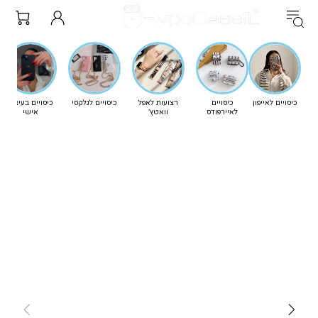
כיסויים לאייפון
כיסויים
רצועות לאפל
כיסויים לגלקסי
כיסויים בעיצוב
לאיירפודס
וואטץ'
אישי