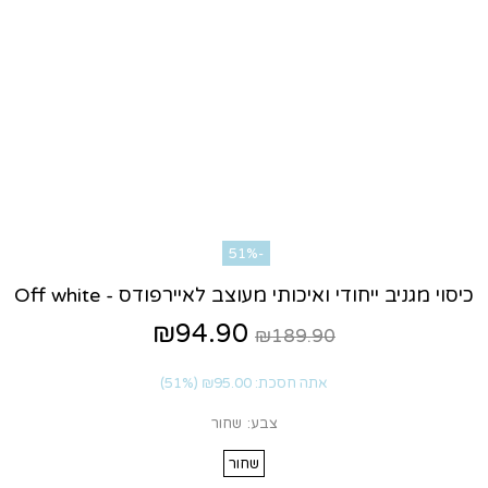
-51%
כיסוי מגניב ייחודי ואיכותי מעוצב לאיירפודס - Off white
₪94.90
₪189.90
אתה חסכת:
₪95.00
(51%)
צבע:
שחור
שחור