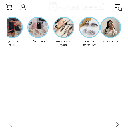
כיסויים לאייפון
כיסויים
רצועות לאפל
כיסויים לגלקסי
כיסויים בעיצוב
לאיירפודס
וואטץ'
אישי