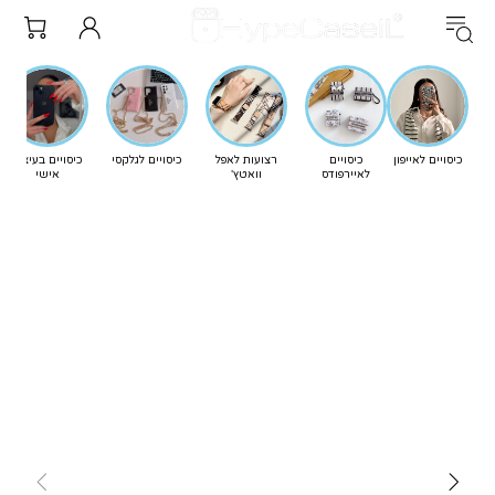
כיסויים לאייפון
כיסויים
רצועות לאפל
כיסויים לגלקסי
כיסויים בעיצוב
לאיירפודס
וואטץ'
אישי