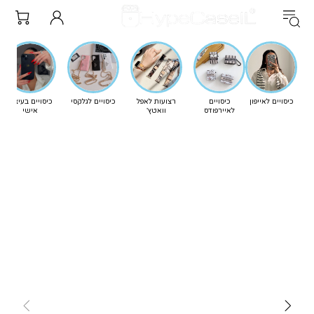
כיסויים לאייפון
כיסויים
רצועות לאפל
כיסויים לגלקסי
כיסויים בעיצוב
לאיירפודס
וואטץ'
אישי