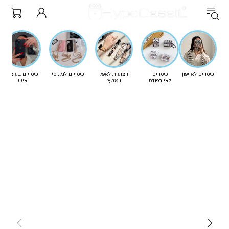
כיסויים לאייפון
כיסויים
רצועות לאפל
כיסויים לגלקסי
כיסויים בעיצוב
לאיירפודס
וואטץ'
אישי