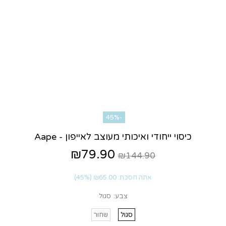
-45%
כיסוי ייחודי ואיכותי מעוצב לאייפון - Aape
₪79.90
₪144.90
אתה חסכת:
₪65.00
(45%)
צבע:
סגול
סגול
שחור