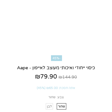
-45%
כיסוי ייחודי ואיכותי מעוצב לאייפון - Aape
₪79.90
₪144.90
אתה חסכת:
₪65.00
(45%)
צבע:
שחור
שחור
לבן