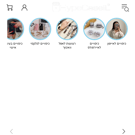
כיסויים לאייפון
כיסויים
רצועות לאפל
כיסויים לגלקסי
כיסויים בעיצוב
לאיירפודס
וואטץ'
אישי