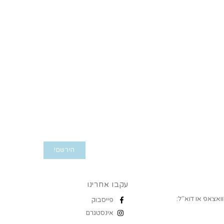
עקבו אחרינו
ואצאפ או דוא"ל:
פייסבוק
אינסטגרם