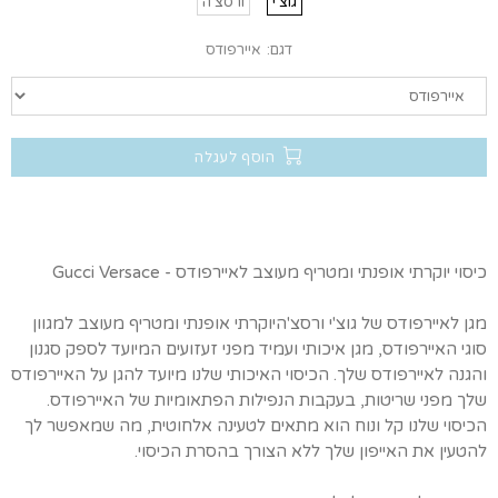
גוצ'י
ורסצ'ה
דגם:
איירפודס
הוסף לעגלה
כיסוי יוקרתי אופנתי ומטריף מעוצב לאיירפודס - Gucci Versace
מגן לאיירפודס של גוצ'י ורסצ'היוקרתי אופנתי ומטריף מעוצב למגוון
סוגי האיירפודס, מגן איכותי ועמיד מפני זעזועים המיועד לספק סגנון
והגנה לאיירפודס שלך. הכיסוי האיכותי שלנו מיועד להגן על האיירפודס
שלך מפני שריטות, בעקבות הנפילות הפתאומיות של האיירפודס.
הכיסוי שלנו קל ונוח הוא מתאים לטעינה אלחוטית, מה שמאפשר לך
להטעין את האייפון שלך ללא הצורך בהסרת הכיסוי.