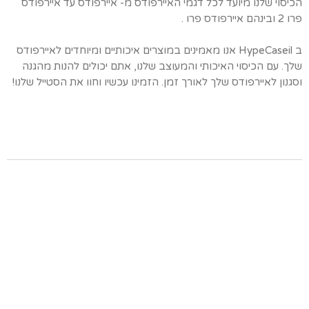
הכיסוי שלנו מיועד לכל דגמי האיירפודס מ- איירפודס עד איירפודס
פרו 2 ובינהם איירפודס פרו .
ב HypeCaseil אנו מאמינים במוצרים איכותיים ומיוחדים לאיירפודס
שלך. עם הכיסוי האיכותי והמעוצב שלנו, אתם יכולים להנות מהגנה
וסגנון לאיירפודס שלך לאורך זמן. הזמינו עכשיו וחוו את הסטייל שלנו!