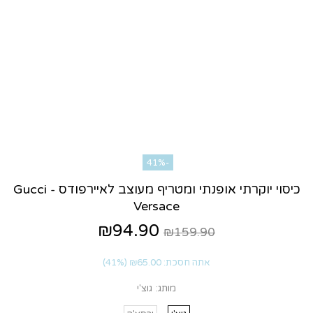
-41%
כיסוי יוקרתי אופנתי ומטריף מעוצב לאיירפודס - Gucci
Versace
₪94.90
₪159.90
אתה חסכת:
₪65.00
(41%)
מותג:
גוצ'י