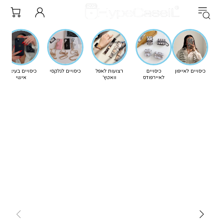
כיסויים לאייפון
כיסויים
רצועות לאפל
כיסויים לגלקסי
כיסויים בעיצוב
לאיירפודס
וואטץ'
אישי