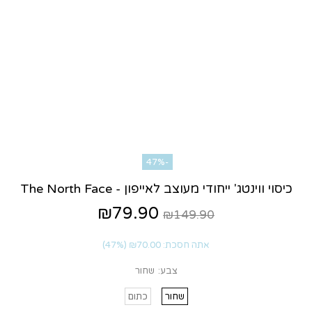
-47%
כיסוי ווינטג' ייחודי מעוצב לאייפון - The North Face
₪79.90
₪149.90
אתה חסכת:
₪70.00
(47%)
צבע:
שחור
שחור
כתום