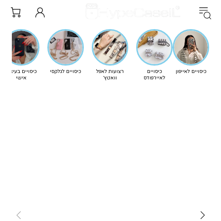
כיסויים לאייפון
כיסויים
רצועות לאפל
כיסויים לגלקסי
כיסויים בעיצוב
לאיירפודס
וואטץ'
אישי