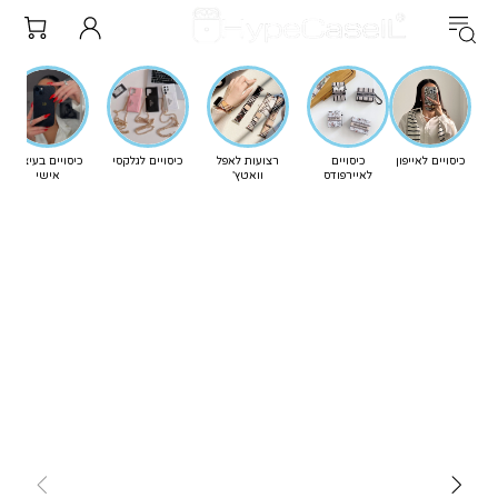
כיסויים לאייפון
כיסויים
רצועות לאפל
כיסויים לגלקסי
כיסויים בעיצוב
לאיירפודס
וואטץ'
אישי