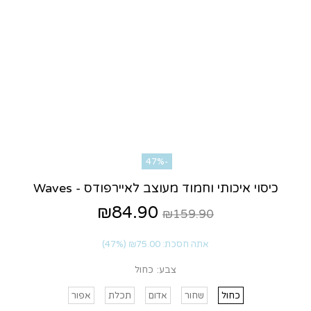
-47%
כיסוי איכותי וחמוד מעוצב לאיירפודס - Waves
₪84.90
₪159.90
אתה חסכת:
₪75.00
(47%)
צבע:
כחול
כחול
שחור
אדום
תכלת
אפור