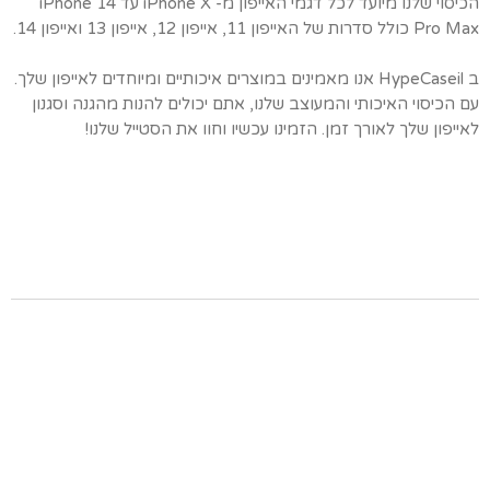
הכיסוי שלנו מיועד לכל דגמי האייפון מ- iPhone X עד iPhone 14
Pro Max כולל סדרות של האייפון 11, אייפון 12, אייפון 13 ואייפון 14.
ב HypeCaseil אנו מאמינים במוצרים איכותיים ומיוחדים לאייפון שלך.
עם הכיסוי האיכותי והמעוצב שלנו, אתם יכולים להנות מהגנה וסגנון
לאייפון שלך לאורך זמן. הזמינו עכשיו וחוו את הסטייל שלנו!