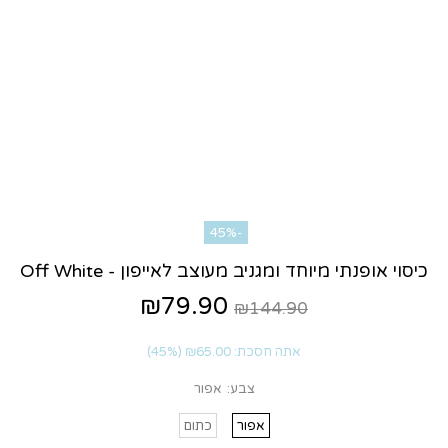
-45%
כיסוי אופנתי מיוחד ומגניב מעוצב לאייפון - Off White
₪79.90
₪144.90
אתה חסכת:
₪65.00
(45%)
צבע:
אפור
אפור
כתום