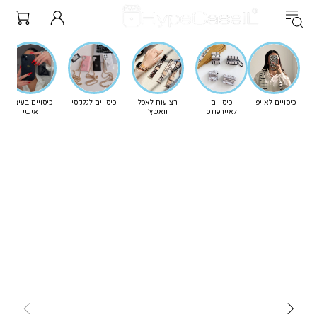
כיסויים לאייפון
כיסויים
רצועות לאפל
כיסויים לגלקסי
כיסויים בעיצוב
לאיירפודס
וואטץ'
אישי